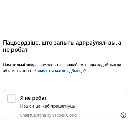
Пацвердзіце, што запыты адпраўлялі вы, а
не робат
Нам вельмі шкада, але запыты з вашай прылады падобныя да
аўтаматычных.
Чаму гэта магло адбыцца?
Я не робат
Націсніце, каб працягнуць
SmartCaptcha by Yandex Cloud