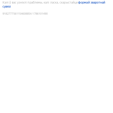
Калі ў вас узніклі праблемы, калі ласка, скарыстайце
формай зваротнай
сувязі
9182777561154608854
:
1786101490