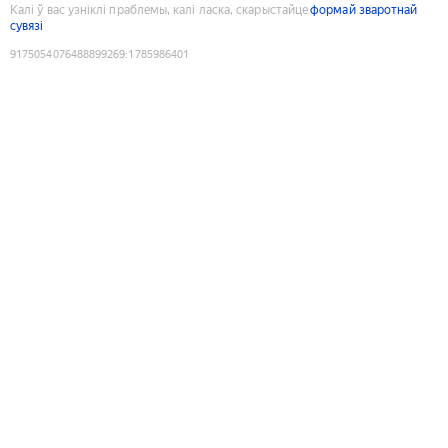
Калі ў вас узніклі праблемы, калі ласка, скарыстайце
формай зваротнай
сувязі
9175054076488899269
:
1785986401