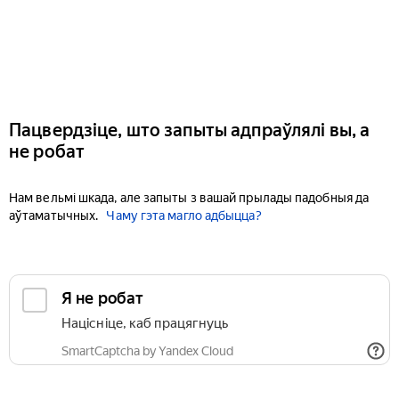
Пацвердзіце, што запыты адпраўлялі вы, а
не робат
Нам вельмі шкада, але запыты з вашай прылады падобныя да
аўтаматычных.
Чаму гэта магло адбыцца?
Я не робат
Націсніце, каб працягнуць
SmartCaptcha by Yandex Cloud