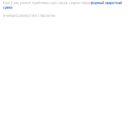
Калі ў вас узніклі праблемы, калі ласка, скарыстайце
формай зваротнай
сувязі
9198568522809021359
:
1786336794