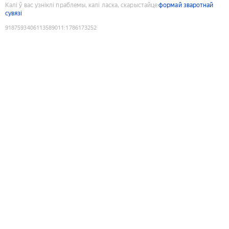
Калі ў вас узніклі праблемы, калі ласка, скарыстайце
формай зваротнай
сувязі
9187593406113589011
:
1786173252