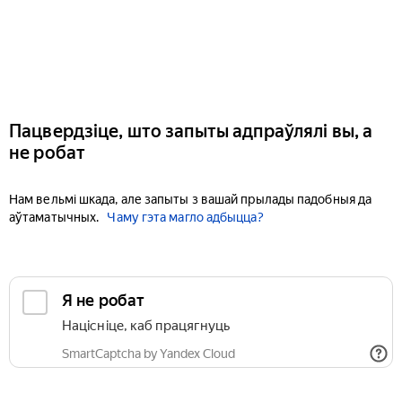
Пацвердзіце, што запыты адпраўлялі вы, а
не робат
Нам вельмі шкада, але запыты з вашай прылады падобныя да
аўтаматычных.
Чаму гэта магло адбыцца?
Я не робат
Націсніце, каб працягнуць
SmartCaptcha by Yandex Cloud