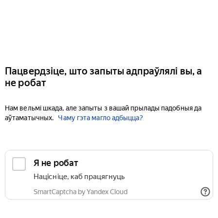
Пацвердзіце, што запыты адпраўлялі вы, а
не робат
Нам вельмі шкада, але запыты з вашай прылады падобныя да
аўтаматычных.
Чаму гэта магло адбыцца?
Я не робат
Націсніце, каб працягнуць
SmartCaptcha by Yandex Cloud