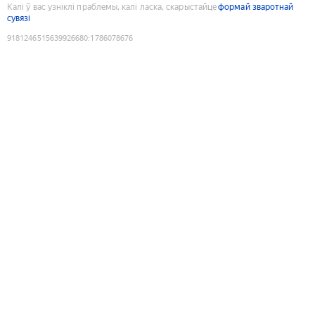
Калі ў вас узніклі праблемы, калі ласка, скарыстайце
формай зваротнай
сувязі
9181246515639926680
:
1786078676