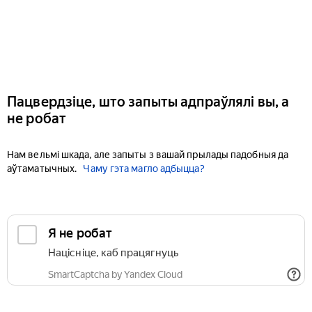
Пацвердзіце, што запыты адпраўлялі вы, а
не робат
Нам вельмі шкада, але запыты з вашай прылады падобныя да
аўтаматычных.
Чаму гэта магло адбыцца?
Я не робат
Націсніце, каб працягнуць
SmartCaptcha by Yandex Cloud