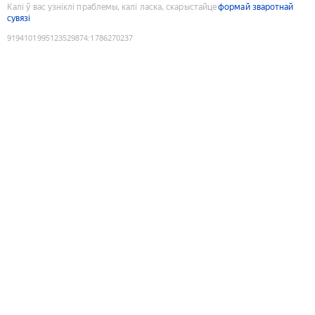
Калі ў вас узніклі праблемы, калі ласка, скарыстайце
формай зваротнай
сувязі
9194101995123529874
:
1786270237