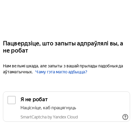
Пацвердзіце, што запыты адпраўлялі вы, а
не робат
Нам вельмі шкада, але запыты з вашай прылады падобныя да
аўтаматычных.
Чаму гэта магло адбыцца?
Я не робат
Націсніце, каб працягнуць
SmartCaptcha by Yandex Cloud