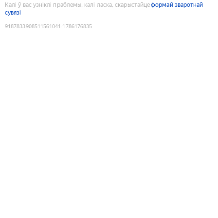
Калі ў вас узніклі праблемы, калі ласка, скарыстайце
формай зваротнай
сувязі
9187833908511561041
:
1786176835