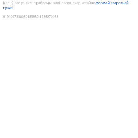
Калі ў вас узніклі праблемы, калі ласка, скарыстайце
формай зваротнай
сувязі
9194097330050183932
:
1786270168