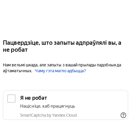
Пацвердзіце, што запыты адпраўлялі вы, а
не робат
Нам вельмі шкада, але запыты з вашай прылады падобныя да
аўтаматычных.
Чаму гэта магло адбыцца?
Я не робат
Націсніце, каб працягнуць
SmartCaptcha by Yandex Cloud