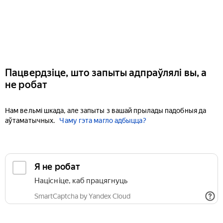
Пацвердзіце, што запыты адпраўлялі вы, а
не робат
Нам вельмі шкада, але запыты з вашай прылады падобныя да
аўтаматычных.
Чаму гэта магло адбыцца?
Я не робат
Націсніце, каб працягнуць
SmartCaptcha by Yandex Cloud