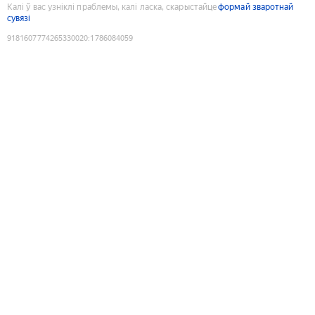
Калі ў вас узніклі праблемы, калі ласка, скарыстайце
формай зваротнай
сувязі
9181607774265330020
:
1786084059