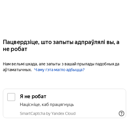
Пацвердзіце, што запыты адпраўлялі вы, а
не робат
Нам вельмі шкада, але запыты з вашай прылады падобныя да
аўтаматычных.
Чаму гэта магло адбыцца?
Я не робат
Націсніце, каб працягнуць
SmartCaptcha by Yandex Cloud