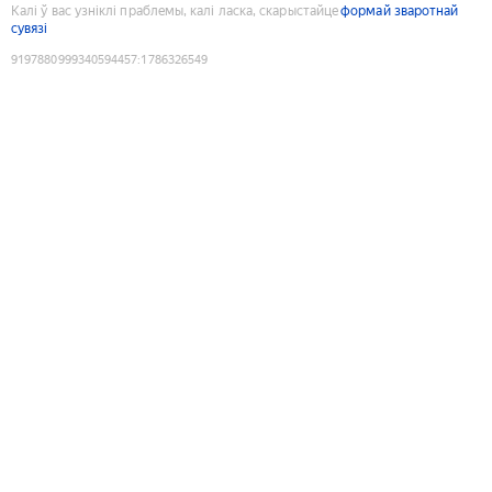
Калі ў вас узніклі праблемы, калі ласка, скарыстайце
формай зваротнай
сувязі
9197880999340594457
:
1786326549