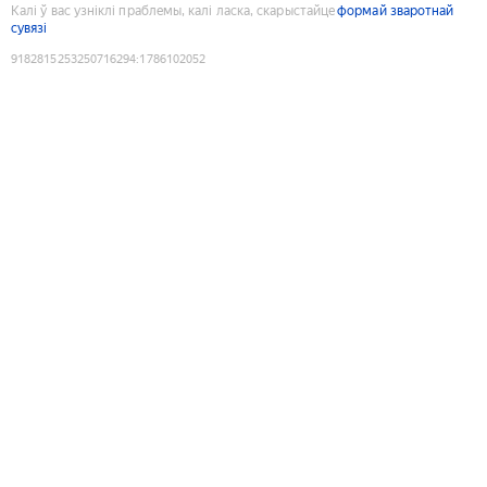
Калі ў вас узніклі праблемы, калі ласка, скарыстайце
формай зваротнай
сувязі
9182815253250716294
:
1786102052