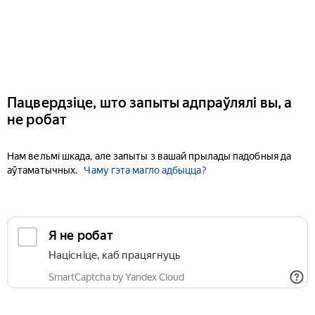
Пацвердзіце, што запыты адпраўлялі вы, а
не робат
Нам вельмі шкада, але запыты з вашай прылады падобныя да
аўтаматычных.
Чаму гэта магло адбыцца?
Я не робат
Націсніце, каб працягнуць
SmartCaptcha by Yandex Cloud