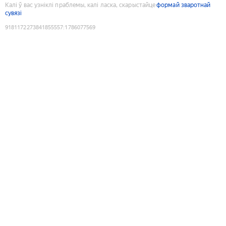
Калі ў вас узніклі праблемы, калі ласка, скарыстайце
формай зваротнай
сувязі
9181172273841855557
:
1786077569