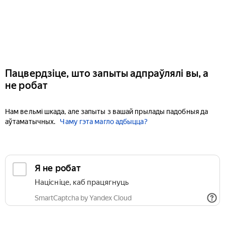
Пацвердзіце, што запыты адпраўлялі вы, а
не робат
Нам вельмі шкада, але запыты з вашай прылады падобныя да
аўтаматычных.
Чаму гэта магло адбыцца?
Я не робат
Націсніце, каб працягнуць
SmartCaptcha by Yandex Cloud