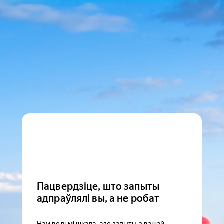
Пацвердзіце, што запыты
адпраўлялі вы, а не робат