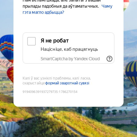
Нам вельмі шкада, але запыты з вашай
прылады падобныя да аўтаматычных.
Чаму
гэта магло адбыцца?
Я не робат
Націсніце, каб працягнуць
SmartCaptcha by Yandex Cloud
Калі ў вас узніклі праблемы, калі ласка,
скарыстайце
формай зваротнай сувязі
9194096391937279735
:
1786270154