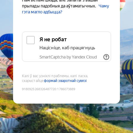
Нам вельмі шкада, але запыты з вашай
прылады падобныя да аўтаматычных.
Чаму
гэта магло адбыцца?
Я не робат
Націсніце, каб працягнуць
SmartCaptcha by Yandex Cloud
Калі ў вас узніклі праблемы, калі ласка,
скарыстайце
формай зваротнай сувязі
9180925268326487720
:
1786073889