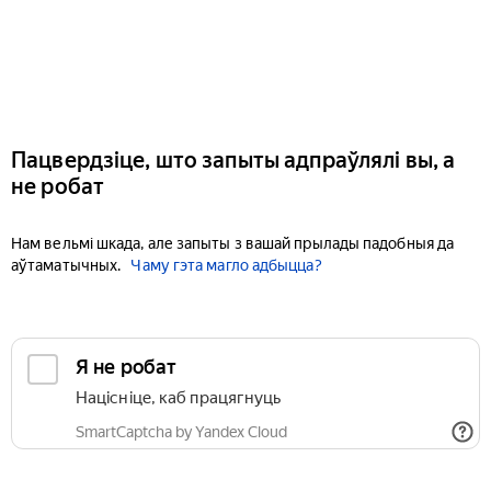
Пацвердзіце, што запыты адпраўлялі вы, а
не робат
Нам вельмі шкада, але запыты з вашай прылады падобныя да
аўтаматычных.
Чаму гэта магло адбыцца?
Я не робат
Націсніце, каб працягнуць
SmartCaptcha by Yandex Cloud