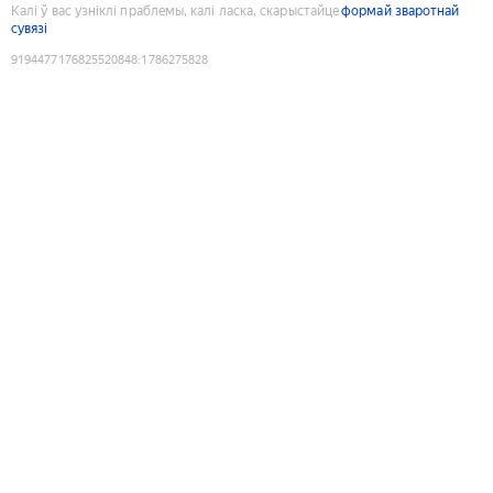
Калі ў вас узніклі праблемы, калі ласка, скарыстайце
формай зваротнай
сувязі
9194477176825520848
:
1786275828