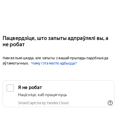
Пацвердзіце, што запыты адпраўлялі вы, а
не робат
Нам вельмі шкада, але запыты з вашай прылады падобныя да
аўтаматычных.
Чаму гэта магло адбыцца?
Я не робат
Націсніце, каб працягнуць
SmartCaptcha by Yandex Cloud