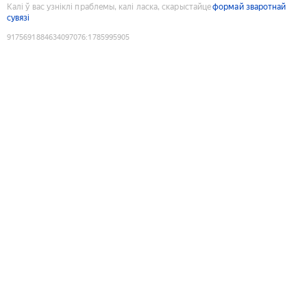
Калі ў вас узніклі праблемы, калі ласка, скарыстайце
формай зваротнай
сувязі
9175691884634097076
:
1785995905