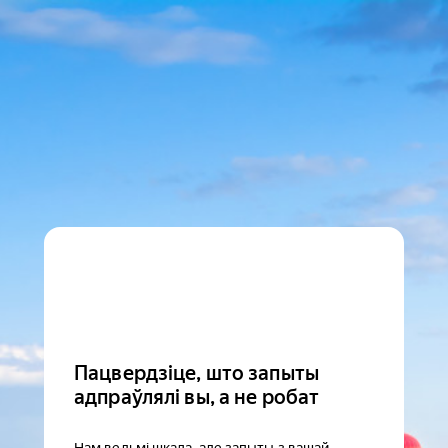
Пацвердзіце, што запыты
адпраўлялі вы, а не робат