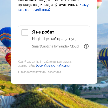
Нам вельмі шкада, але запыты з вашай
прылады падобныя да аўтаматычных.
Чаму
гэта магло адбыцца?
Я не робат
Націсніце, каб працягнуць
SmartCaptcha by Yandex Cloud
Калі ў вас узніклі праблемы, калі ласка,
скарыстайце
формай зваротнай сувязі
9178233857605677319
:
1786033784