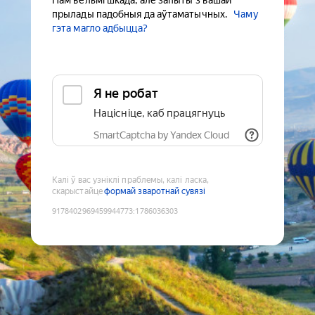
Нам вельмі шкада, але запыты з вашай
прылады падобныя да аўтаматычных.
Чаму
гэта магло адбыцца?
Я не робат
Націсніце, каб працягнуць
SmartCaptcha by Yandex Cloud
Калі ў вас узніклі праблемы, калі ласка,
скарыстайце
формай зваротнай сувязі
9178402969459944773
:
1786036303