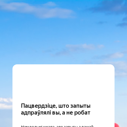
Пацвердзіце, што запыты
адпраўлялі вы, а не робат