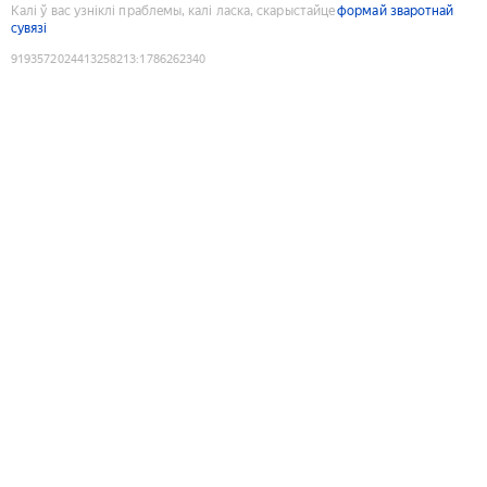
Калі ў вас узніклі праблемы, калі ласка, скарыстайце
формай зваротнай
сувязі
9193572024413258213
:
1786262340