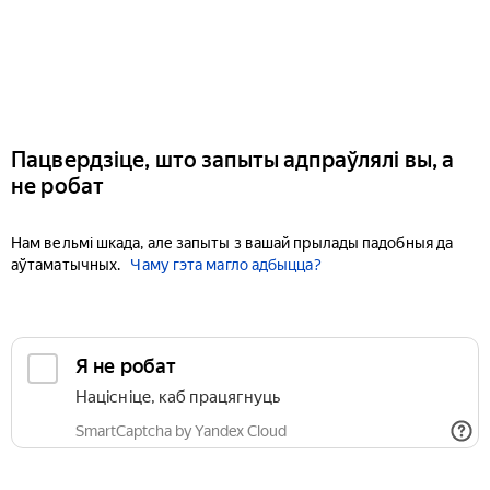
Пацвердзіце, што запыты адпраўлялі вы, а
не робат
Нам вельмі шкада, але запыты з вашай прылады падобныя да
аўтаматычных.
Чаму гэта магло адбыцца?
Я не робат
Націсніце, каб працягнуць
SmartCaptcha by Yandex Cloud