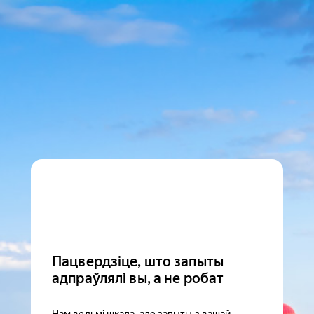
Пацвердзіце, што запыты
адпраўлялі вы, а не робат