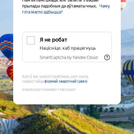
Нам вельмі шкада, але запыты з вашай
прылады падобныя да аўтаматычных.
Чаму
гэта магло адбыцца?
Я не робат
Націсніце, каб працягнуць
SmartCaptcha by Yandex Cloud
Калі ў вас узніклі праблемы, калі ласка,
скарыстайце
формай зваротнай сувязі
9184252430173494987
:
1786123467