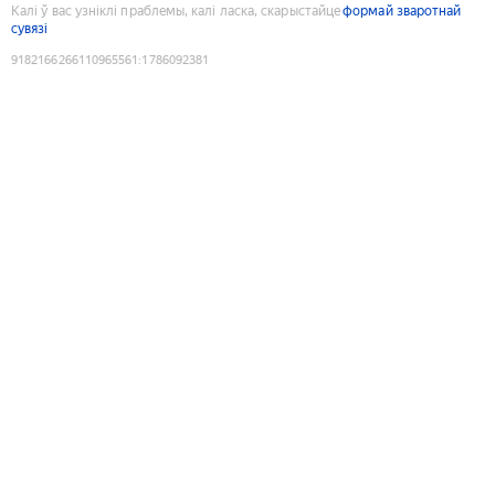
Калі ў вас узніклі праблемы, калі ласка, скарыстайце
формай зваротнай
сувязі
9182166266110965561
:
1786092381