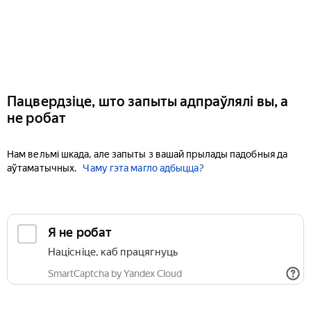
Пацвердзіце, што запыты адпраўлялі вы, а
не робат
Нам вельмі шкада, але запыты з вашай прылады падобныя да
аўтаматычных.
Чаму гэта магло адбыцца?
Я не робат
Націсніце, каб працягнуць
SmartCaptcha by Yandex Cloud