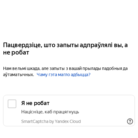
Пацвердзіце, што запыты адпраўлялі вы, а
не робат
Нам вельмі шкада, але запыты з вашай прылады падобныя да
аўтаматычных.
Чаму гэта магло адбыцца?
Я не робат
Націсніце, каб працягнуць
SmartCaptcha by Yandex Cloud