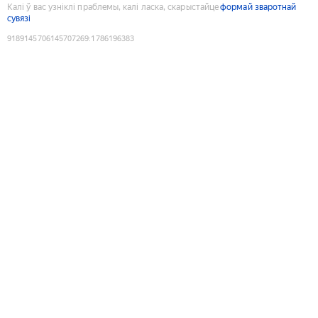
Калі ў вас узніклі праблемы, калі ласка, скарыстайце
формай зваротнай
сувязі
9189145706145707269
:
1786196383