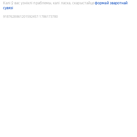
Калі ў вас узніклі праблемы, калі ласка, скарыстайце
формай зваротнай
сувязі
9187628861201592457
:
1786173780