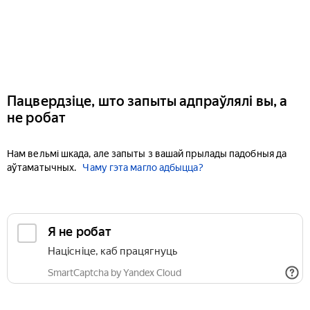
Пацвердзіце, што запыты адпраўлялі вы, а
не робат
Нам вельмі шкада, але запыты з вашай прылады падобныя да
аўтаматычных.
Чаму гэта магло адбыцца?
Я не робат
Націсніце, каб працягнуць
SmartCaptcha by Yandex Cloud