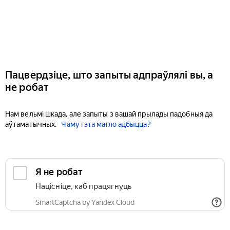
Пацвердзіце, што запыты адпраўлялі вы, а
не робат
Нам вельмі шкада, але запыты з вашай прылады падобныя да
аўтаматычных.
Чаму гэта магло адбыцца?
Я не робат
Націсніце, каб працягнуць
SmartCaptcha by Yandex Cloud