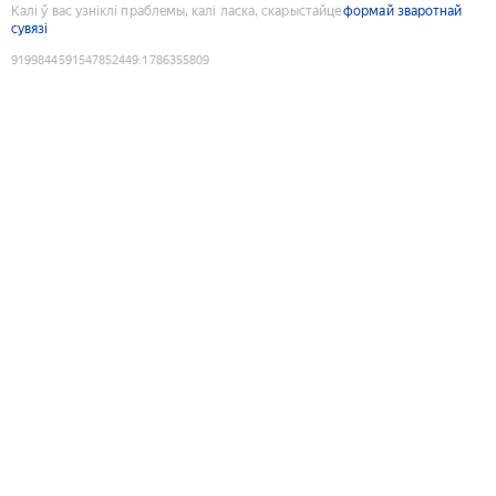
Калі ў вас узніклі праблемы, калі ласка, скарыстайце
формай зваротнай
сувязі
9199844591547852449
:
1786355809