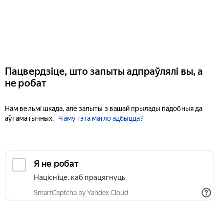
Пацвердзіце, што запыты адпраўлялі вы, а
не робат
Нам вельмі шкада, але запыты з вашай прылады падобныя да
аўтаматычных.
Чаму гэта магло адбыцца?
Я не робат
Націсніце, каб працягнуць
SmartCaptcha by Yandex Cloud