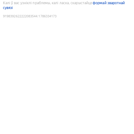
Калі ў вас узніклі праблемы, калі ласка, скарыстайце
формай зваротнай
сувязі
9198392622222083544
:
1786334173