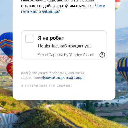
Нам вельмі шкада, але запыты з вашай
прылады падобныя да аўтаматычных.
Чаму
гэта магло адбыцца?
Я не робат
Націсніце, каб працягнуць
SmartCaptcha by Yandex Cloud
Калі ў вас узніклі праблемы, калі ласка,
скарыстайце
формай зваротнай сувязі
9181781795268361844
:
1786086652