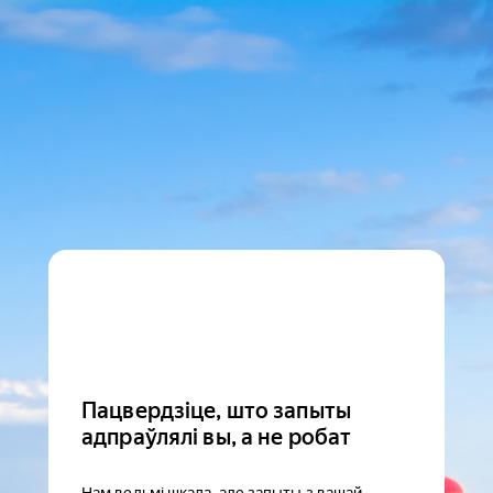
Пацвердзіце, што запыты
адпраўлялі вы, а не робат