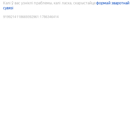
Калі ў вас узніклі праблемы, калі ласка, скарыстайце
формай зваротнай
сувязі
9199214118669392961
:
1786346414