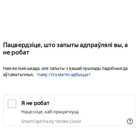
Пацвердзіце, што запыты адпраўлялі вы, а
не робат
Нам вельмі шкада, але запыты з вашай прылады падобныя да
аўтаматычных.
Чаму гэта магло адбыцца?
Я не робат
Націсніце, каб працягнуць
SmartCaptcha by Yandex Cloud