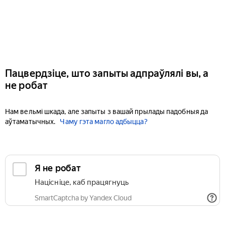
Пацвердзіце, што запыты адпраўлялі вы, а
не робат
Нам вельмі шкада, але запыты з вашай прылады падобныя да
аўтаматычных.
Чаму гэта магло адбыцца?
Я не робат
Націсніце, каб працягнуць
SmartCaptcha by Yandex Cloud