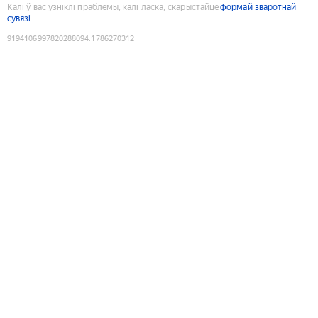
Калі ў вас узніклі праблемы, калі ласка, скарыстайце
формай зваротнай
сувязі
9194106997820288094
:
1786270312