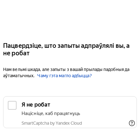
Пацвердзіце, што запыты адпраўлялі вы, а
не робат
Нам вельмі шкада, але запыты з вашай прылады падобныя да
аўтаматычных.
Чаму гэта магло адбыцца?
Я не робат
Націсніце, каб працягнуць
SmartCaptcha by Yandex Cloud