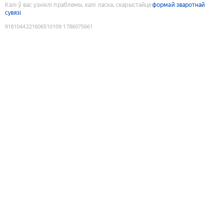
Калі ў вас узніклі праблемы, калі ласка, скарыстайце
формай зваротнай
сувязі
9181044221606510109
:
1786075661