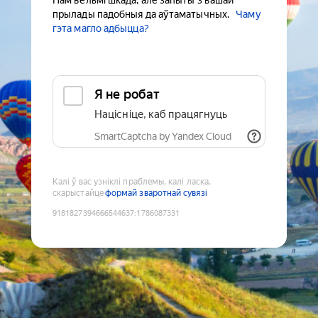
Нам вельмі шкада, але запыты з вашай
прылады падобныя да аўтаматычных.
Чаму
гэта магло адбыцца?
Я не робат
Націсніце, каб працягнуць
SmartCaptcha by Yandex Cloud
Калі ў вас узніклі праблемы, калі ласка,
скарыстайце
формай зваротнай сувязі
9181827394666544637
:
1786087331