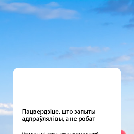
Пацвердзіце, што запыты
адпраўлялі вы, а не робат