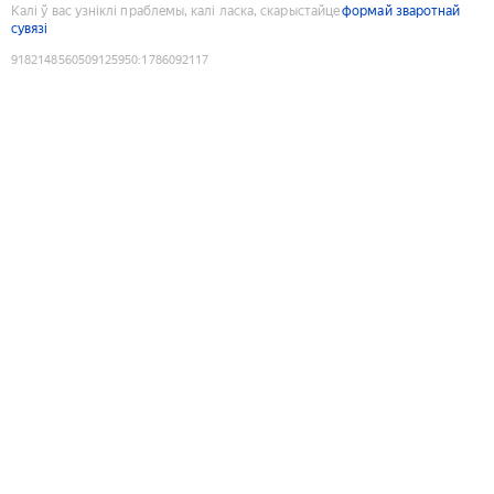
Калі ў вас узніклі праблемы, калі ласка, скарыстайце
формай зваротнай
сувязі
9182148560509125950
:
1786092117