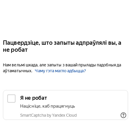
Пацвердзіце, што запыты адпраўлялі вы, а
не робат
Нам вельмі шкада, але запыты з вашай прылады падобныя да
аўтаматычных.
Чаму гэта магло адбыцца?
Я не робат
Націсніце, каб працягнуць
SmartCaptcha by Yandex Cloud