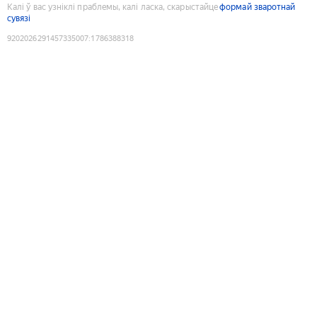
Калі ў вас узніклі праблемы, калі ласка, скарыстайце
формай зваротнай
сувязі
9202026291457335007
:
1786388318