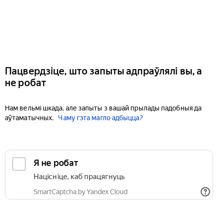
Пацвердзіце, што запыты адпраўлялі вы, а
не робат
Нам вельмі шкада, але запыты з вашай прылады падобныя да
аўтаматычных.
Чаму гэта магло адбыцца?
Я не робат
Націсніце, каб працягнуць
SmartCaptcha by Yandex Cloud