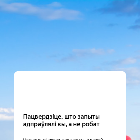
Пацвердзіце, што запыты
адпраўлялі вы, а не робат