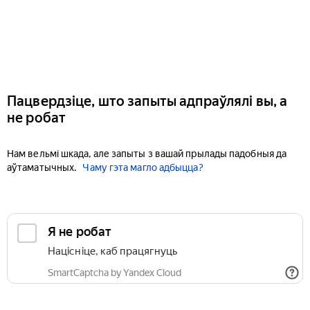
Пацвердзіце, што запыты адпраўлялі вы, а
не робат
Нам вельмі шкада, але запыты з вашай прылады падобныя да
аўтаматычных.
Чаму гэта магло адбыцца?
Я не робат
Націсніце, каб працягнуць
SmartCaptcha by Yandex Cloud