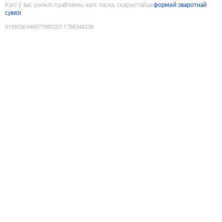
Калі ў вас узніклі праблемы, калі ласка, скарыстайце
формай зваротнай
сувязі
9199336546577980207
:
1786348238