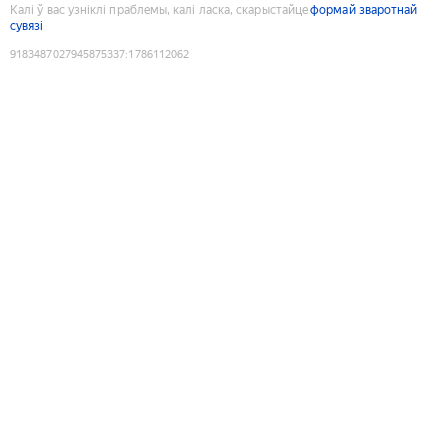
Калі ў вас узніклі праблемы, калі ласка, скарыстайце
формай зваротнай
сувязі
9183487027945875337
:
1786112062