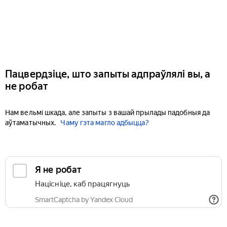
Пацвердзіце, што запыты адпраўлялі вы, а
не робат
Нам вельмі шкада, але запыты з вашай прылады падобныя да
аўтаматычных.
Чаму гэта магло адбыцца?
Я не робат
Націсніце, каб працягнуць
SmartCaptcha by Yandex Cloud