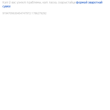
Калі ў вас узніклі праблемы, калі ласка, скарыстайце
формай зваротнай
сувязі
9194709630454747972
:
1786279292