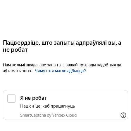
Пацвердзіце, што запыты адпраўлялі вы, а
не робат
Нам вельмі шкада, але запыты з вашай прылады падобныя да
аўтаматычных.
Чаму гэта магло адбыцца?
Я не робат
Націсніце, каб працягнуць
SmartCaptcha by Yandex Cloud