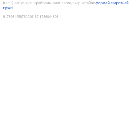
Калі ў вас узніклі праблемы, калі ласка, скарыстайце
формай зваротнай
сувязі
9178961459760226137
:
1786044626