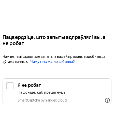
Пацвердзіце, што запыты адпраўлялі вы, а
не робат
Нам вельмі шкада, але запыты з вашай прылады падобныя да
аўтаматычных.
Чаму гэта магло адбыцца?
Я не робат
Націсніце, каб працягнуць
SmartCaptcha by Yandex Cloud