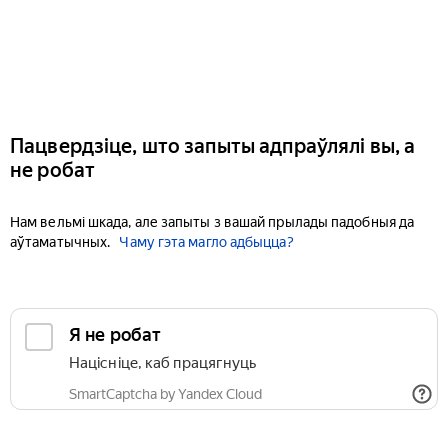
Пацвердзіце, што запыты адпраўлялі вы, а
не робат
Нам вельмі шкада, але запыты з вашай прылады падобныя да
аўтаматычных.
Чаму гэта магло адбыцца?
Я не робат
Націсніце, каб працягнуць
SmartCaptcha by Yandex Cloud