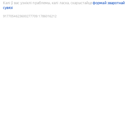
Калі ў вас узніклі праблемы, калі ласка, скарыстайце
формай зваротнай
сувязі
9177054623600277709
:
1786016212