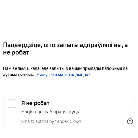
Пацвердзіце, што запыты адпраўлялі вы, а
не робат
Нам вельмі шкада, але запыты з вашай прылады падобныя да
аўтаматычных.
Чаму гэта магло адбыцца?
Я не робат
Націсніце, каб працягнуць
SmartCaptcha by Yandex Cloud