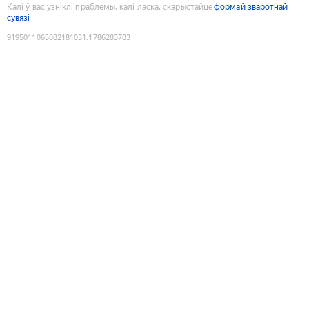
Калі ў вас узніклі праблемы, калі ласка, скарыстайце
формай зваротнай
сувязі
9195011065082181031
:
1786283783