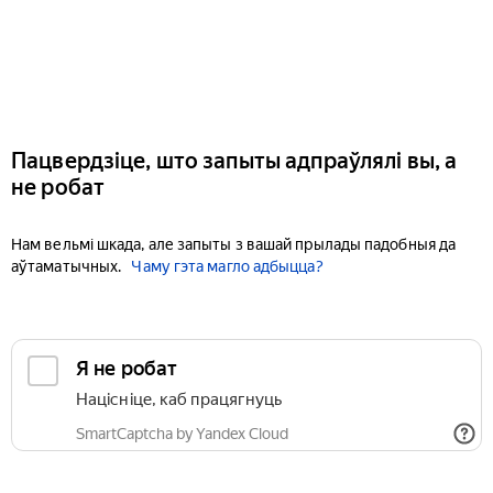
Пацвердзіце, што запыты адпраўлялі вы, а
не робат
Нам вельмі шкада, але запыты з вашай прылады падобныя да
аўтаматычных.
Чаму гэта магло адбыцца?
Я не робат
Націсніце, каб працягнуць
SmartCaptcha by Yandex Cloud