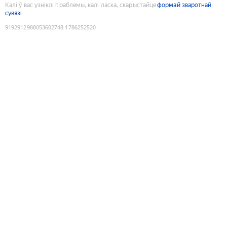
Калі ў вас узніклі праблемы, калі ласка, скарыстайце
формай зваротнай
сувязі
9192912988053602748
:
1786252520