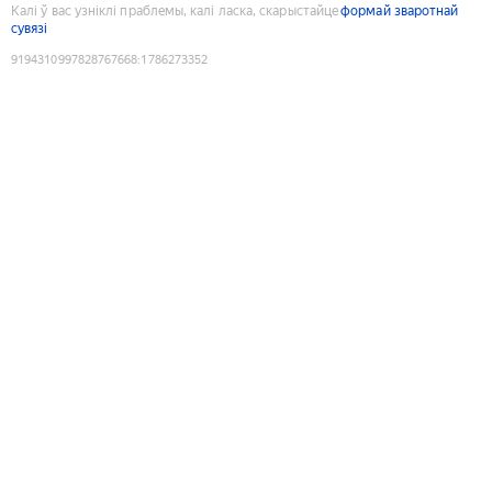
Калі ў вас узніклі праблемы, калі ласка, скарыстайце
формай зваротнай
сувязі
9194310997828767668
:
1786273352