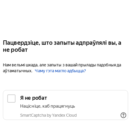
Пацвердзіце, што запыты адпраўлялі вы, а
не робат
Нам вельмі шкада, але запыты з вашай прылады падобныя да
аўтаматычных.
Чаму гэта магло адбыцца?
Я не робат
Націсніце, каб працягнуць
SmartCaptcha by Yandex Cloud