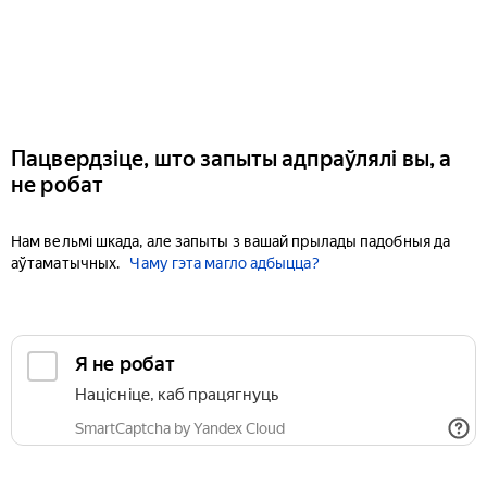
Пацвердзіце, што запыты адпраўлялі вы, а
не робат
Нам вельмі шкада, але запыты з вашай прылады падобныя да
аўтаматычных.
Чаму гэта магло адбыцца?
Я не робат
Націсніце, каб працягнуць
SmartCaptcha by Yandex Cloud