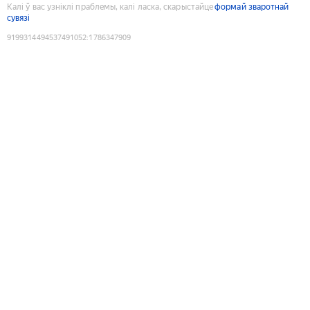
Калі ў вас узніклі праблемы, калі ласка, скарыстайце
формай зваротнай
сувязі
9199314494537491052
:
1786347909