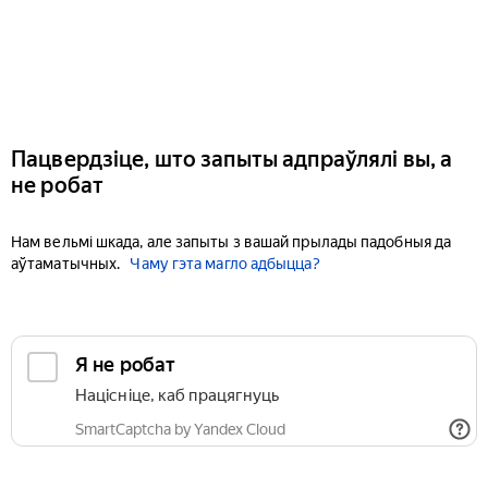
Пацвердзіце, што запыты адпраўлялі вы, а
не робат
Нам вельмі шкада, але запыты з вашай прылады падобныя да
аўтаматычных.
Чаму гэта магло адбыцца?
Я не робат
Націсніце, каб працягнуць
SmartCaptcha by Yandex Cloud