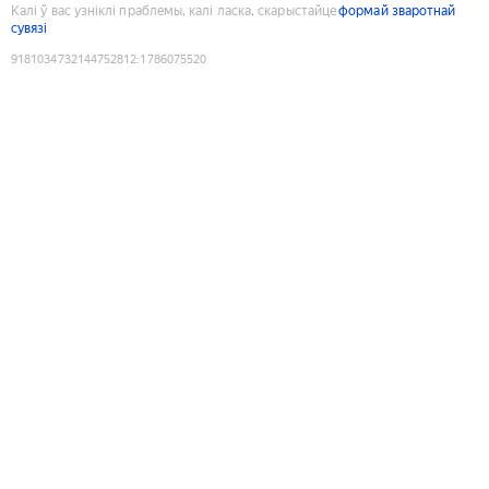
Калі ў вас узніклі праблемы, калі ласка, скарыстайце
формай зваротнай
сувязі
9181034732144752812
:
1786075520