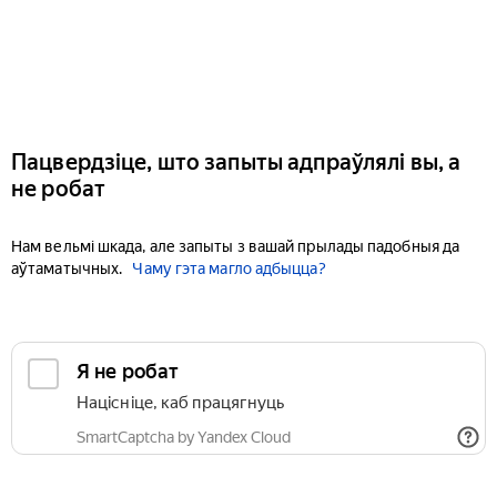
Пацвердзіце, што запыты адпраўлялі вы, а
не робат
Нам вельмі шкада, але запыты з вашай прылады падобныя да
аўтаматычных.
Чаму гэта магло адбыцца?
Я не робат
Націсніце, каб працягнуць
SmartCaptcha by Yandex Cloud