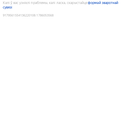
Калі ў вас узніклі праблемы, калі ласка, скарыстайце
формай зваротнай
сувязі
9179561554136220108
:
1786053568