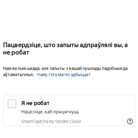
Пацвердзіце, што запыты адпраўлялі вы, а
не робат
Нам вельмі шкада, але запыты з вашай прылады падобныя да
аўтаматычных.
Чаму гэта магло адбыцца?
Я не робат
Націсніце, каб працягнуць
SmartCaptcha by Yandex Cloud