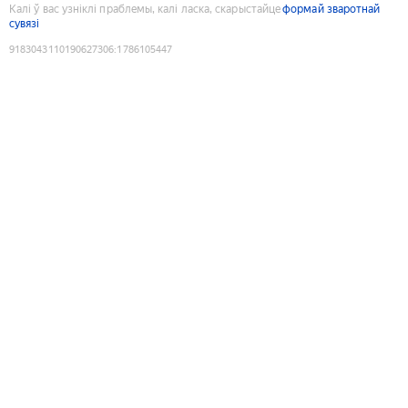
Калі ў вас узніклі праблемы, калі ласка, скарыстайце
формай зваротнай
сувязі
9183043110190627306
:
1786105447