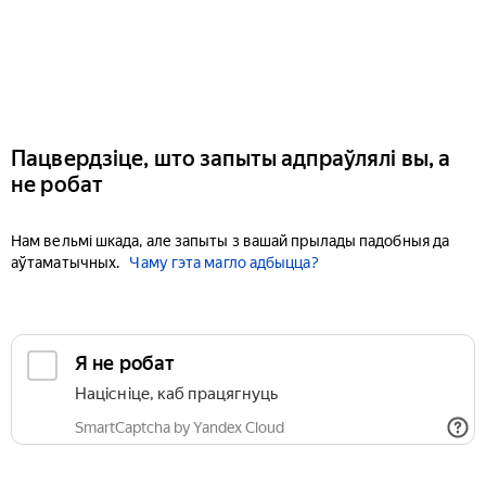
Пацвердзіце, што запыты адпраўлялі вы, а
не робат
Нам вельмі шкада, але запыты з вашай прылады падобныя да
аўтаматычных.
Чаму гэта магло адбыцца?
Я не робат
Націсніце, каб працягнуць
SmartCaptcha by Yandex Cloud