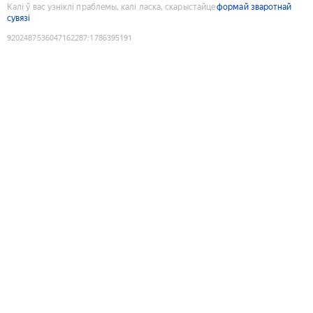
Калі ў вас узніклі праблемы, калі ласка, скарыстайце
формай зваротнай
сувязі
9202487536047162287
:
1786395191