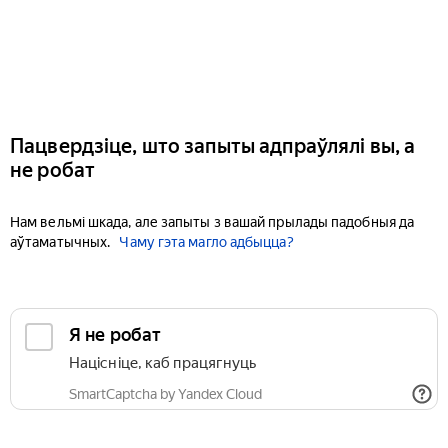
Пацвердзіце, што запыты адпраўлялі вы, а
не робат
Нам вельмі шкада, але запыты з вашай прылады падобныя да
аўтаматычных.
Чаму гэта магло адбыцца?
Я не робат
Націсніце, каб працягнуць
SmartCaptcha by Yandex Cloud