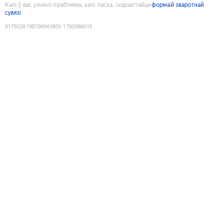
Калі ў вас узніклі праблемы, калі ласка, скарыстайце
формай зваротнай
сувязі
9175028198706943800
:
1785986015