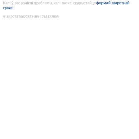
Калі ў вас узніклі праблемы, калі ласка, скарыстайце
формай зваротнай
сувязі
9184207870627873189
:
1786122803