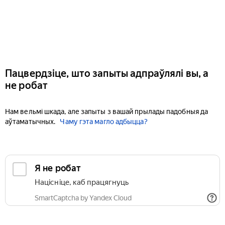
Пацвердзіце, што запыты адпраўлялі вы, а
не робат
Нам вельмі шкада, але запыты з вашай прылады падобныя да
аўтаматычных.
Чаму гэта магло адбыцца?
Я не робат
Націсніце, каб працягнуць
SmartCaptcha by Yandex Cloud