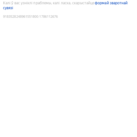
Калі ў вас узніклі праблемы, калі ласка, скарыстайце
формай зваротнай
сувязі
9183528248961551800
:
1786112676