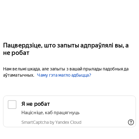
Пацвердзіце, што запыты адпраўлялі вы, а
не робат
Нам вельмі шкада, але запыты з вашай прылады падобныя да
аўтаматычных.
Чаму гэта магло адбыцца?
Я не робат
Націсніце, каб працягнуць
SmartCaptcha by Yandex Cloud