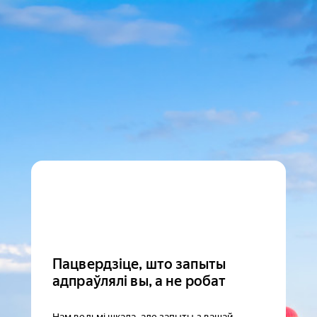
Пацвердзіце, што запыты
адпраўлялі вы, а не робат