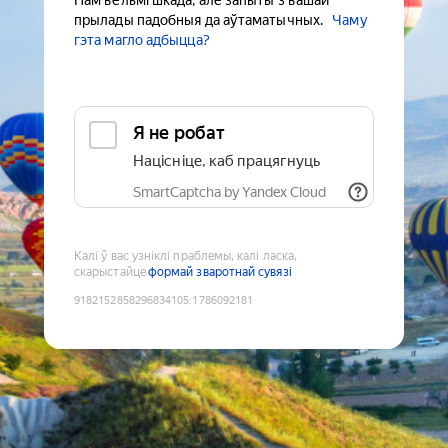
Нам вельмі шкада, але запыты з вашай
прылады падобныя да аўтаматычных.
Чаму
гэта магло адбыцца?
Я не робат
Націсніце, каб працягнуць
SmartCaptcha by Yandex Cloud
Калі ў вас узніклі праблемы, калі ласка,
скарыстайце
формай зваротнай сувязі
9182152858296834105
:
1786092181